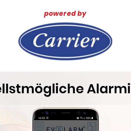
powered by
llstmögliche Alarm