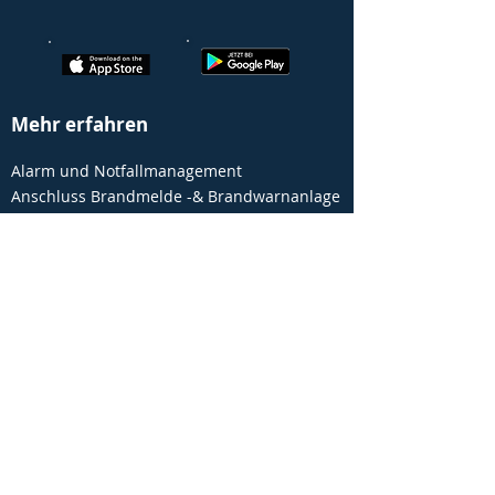
Mehr erfahren
Alarm und Notfallmanagement
Anschluss Brandmelde -& Brandwarnanlage
Qualifizierte Alarmierung
Evakuierung
Aufschaltung ständig besetzte Stelle
Feuerwehr & Leitstelle
Unternehmensübergreifende Alarmierung
Anschluss über die EVABOX
Partner Vorteile
© 2024 EVALARM® powered by
GroupKom GmbH
Home